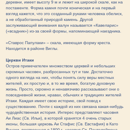
деревни, имеет высоту 9 м и лежит на широкой скале, как на
постаменте. Форма камня почти коническая и на первый
взгляд кажется, что это созданный руками человека обелиск,
а не обработанный природой камень. Другой
заслуживающий внимания валун называется «Кавеларис»
(«всадник») из-за своей формы, напоминающей наездника.
«Ставрос Папулаки» – скала, имеющая форму креста.
Находится в районе Виглы.
Церкви Итаки
Остров примечателен множеством церквей и небольших
скромных часовен, разбросанных тут и там. Достаточно
одного взгляда на них, чтобы понять силу веры местных
жителей, их простую и, в то же время, богатую духовную
жизнь. Просто, скромно и ненавязчиво рассказывают они о
повседневной жизни, нравах, обычаях и традициях жителей
Итаки. Каждая имеет свою историю, свой повод к
существованию. Почти с каждой из них связана какая-нибудь
чудодейственная история. Интерес представляют часовня
Аи Лиас (Св. Ильи), в которой хранятся 4 очень старых
иконы, большая церковь Аи Стафис (Св. Евстафия) в Като
Вунаки, построенная в 1800 г., часовня Св. Пантелеймона