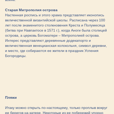
Старая Митрополия острова
Настенная роспись и этого храма представляет иконопись
величественной византийской школы. Расписана через 100
лет после знаменитого столкновения Креста и Полумесяца
(битва при Навпактосе в 1571 г.), когда Аноги была столицей
острова, а церковь Богоматери – Митрополией острова.
Интерес представляют деревянные додекапорто и
величественная венецианская колокольня, символ деревни,
и место, где собираются ее жители в праздник Успения
Богородицы.
Пляжи
Итаку можно открыть по-настоящему, только проплыв вокруг
ее берегов на катере. Некоторые из ее побережий упорно