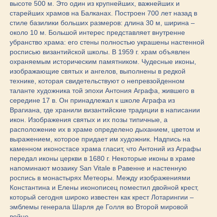
высоте 500 м. Это один из крупнейших, важнейших и
старейших храмов на Балканах. Построен 700 лет назад в
стиле базилики больших размеров: длина 30 м, ширина –
около 10 м. Большой интерес представляет внутренне
убранство храма: его стены полностью украшены настенной
росписью византийской школы. В 1959 г. храм объявлен
охраняемым историческим памятником. Чудесные иконы,
изображающие святых и ангелов, выполнены в редкой
технике, которая свидетельствуют о непревзойденном
таланте художника той эпохи Антония Аграфа, жившего в
середине 17 в. Он принадлежал к школе Аграфа из
Врагиана, где хранили византийские традиции в написании
икон. Изображения святых и их позы типичные, а
расположение их в храме определено дыханием, цветом и
выражением, которое придает им художник. Надпись на
каменном иконостасе храма гласит, что Антоний из Аграфы
передал иконы церкви в 1680 г. Некоторые иконы в храме
напоминают мозаику San Vitale в Равенне и настенную
роспись в монастырях Метеоры. Между изображениями
Константина и Елены иконописец поместил двойной крест,
который сегодня широко известен как крест Лотарингии –
эмблемы генерала Шарля де Голля во Второй мировой
войне.