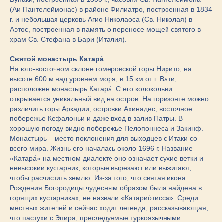
(Аи Пантелеймонас) в районе Филиатро, построенная в 1834
г. и небольшая церковь Агио Николаоса (Св. Николая) в
Аэтос, построенная в память о переносе мощей святого в
храм Св. Стефана в Бари (Италия).
Святой монастырь Катара́
На юго-восточном склоне гомеровской горы Нирито, на
высоте 600 м над уровнем моря, в 15 км от г. Вати,
расположен монастырь Катара́. С его колокольни
открывается уникальный вид на остров. На горизонте можно
различить горы Аркадии, островки Ахинадес, восточное
побережье Кефалоньи и даже вход в залив Патры. В
хорошую погоду видно побережье Пелопоннеса и Закинф.
Монастырь – место поклонения для выходцев с Итаки со
всего мира. Жизнь его началась около 1696 г. Название
«Катара́» на местном диалекте оно означает сухие ветки и
невысокий кустарник, которые вырезают или выжигают,
чтобы расчистить землю. Из-за того, что святая икона
Рождения Богородицы чудесным образом была найдена в
горящих кустарниках, ее назвали «Катарио́тисса». Среди
местных жителей и сейчас ходит легенда, рассказывающая,
что пастухи с Эпира, преследуемые туркоязычными