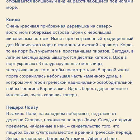
открывается волшебный вид на расстилающееся под ногами
море.
Киони
Очень красивая прибрежная деревушка на северо-
восточном побережье острова Киони с небольшим
живописным портом. Имеет ярко выраженный традиционный
для Ионического моря и космополитический характер. Когда-
то ее порт был укрытием и пристанищем пиратов. Сегодня, в
летние месяцы здесь швартуются десятки катеров. Вход в
порт украшают 3 полуразрушенные мельницы,
заслуживающие того, чтобы посмотреть их. В правой части
порта сохранилась небольшая часть каменного дома, в
котором жил герой греческой национально-освободительной
войны Георгиос Караискакис. Вдоль берега деревни много
маленьких, очень хороших таверн.
Пещера Лоизу
В заливе Поли, на западном побережье, недалеко от
деревни Ставрос, находится пещера Лоизу. Сосуды и другие
предметы, найденные в ней, – свидетельство того, что
пещера была культовым местом в ранний греческий период.
Здесь поклонялись богиням Артемиде, Афине и Гере.