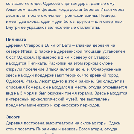
согласно легенде, Одиссей спрятал дары, данные ему
Алкиноем, царем феаков, когда достиг берегов Итаки через
десять лет после окончания Троянской войны. Пещера
имеет два входа, один – для богов, другой – для смертных.
Внутри ее украшают великолепные сталактиты.
Пиликата
Деревня Ставрос в 16 км от Вати – главная деревня на
севере Итаки. В парке на деревенской площади установлен
бюст Одиссея. Примерно в 1 км к северу от Ставрос
находится Пиликата. Раскопки на этом горном склоне
открыли поселение 3 тысячелетия до н. э. Обнаруженные
здесь находки поддерживают теорию, что древний город
Одиссея, Итака, лежит где-то в этом районе. Как следует из
описания Гомера, он находился в месте, откуда открывается
вид на 3 моря и был окружен тремя горами. Здесь находится
интересный археологический музей, где выставлены
предметы микенского и коринфского периодов.
Эксоги
Деревня построена амфитеатром на склонах горы. Здесь
стоит посетить Пирамиды и церковь Богоматери, откуда