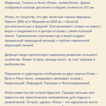
Мавронас, Схинос и Агиос Илиас, залив Молос. Длина
побережья острова достигает в общей сложности 101 км.
Итака, по существу, это две лесистые горные вершины:
Нирито (806 м) и Меровигли (669 м), с богатой
растительностью и фауной. Они возникают словно из самого
моря и соединяются в центре острова с узкой полоской
земли. Гармоничное сочетание гор и моря создает
прекрасный природный рельеф с глубоко изрезанной
береговой линией.
Дефицит воды препятствует широкому развитию сельского
хозяйства. Живет остров, прежде всего, за счет туризма и
рыболовства.
Паромное и судоходное сообщение из двух портов Итаки –
Вати и Писо Аэтос, ежедневно связывает остров с
Кефалоньей, Лефкадой, Патрами и Этолоакарнанией.
Итака известна как остров Одиссея. Гораздо меньше она
известна как туристическое направление для отдыха и
развлечений. Остров, однако, Итака – это идеальное место