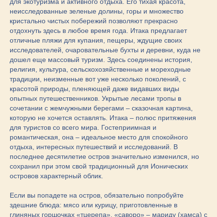
для экотуризма и активного отдыха. Его тихая красота,
неисследованные зеленые долины, горы и множество
кристально чистых побережий позволяют прекрасно
отдохнуть здесь в любое время года. Итака предлагает
отличные пляжи для купания, пещеры, ждущие своих
исследователей, очаровательные бухты и деревни, куда не
дошел еще массовый туризм. Здесь соединены история,
религия, культура, сельскохозяйственные и мореходные
традиции, неизменные вот уже несколько поколений, с
красотой природы, пленяющей даже видавших виды
опытных путешественников. Укрытые лесами тропы в
сочетании с жемчужными берегами – сказочная картина,
которую не хочется оставлять. Итака – полюс притяжения
для туристов со всего мира. Гостеприимная и
романтическая, она – идеальное место для спокойного
отдыха, интересных путешествий и исследований. В
последнее десятилетие остров значительно изменился, но
сохранил при этом свой традиционный для Ионических
островов характерный облик.
Если вы попадете на остров, обязательно попробуйте
здешние блюда: мясо или курицу, приготовленные в
глиняных горшочках «тцерепа», «саворо» – мариду (хамса) с