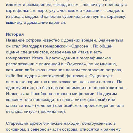
изюмом и розмарином, «скордалья» – чесночную приправу с
картофельным пюре, уху с чесноком и «равани» – сладость
из риса с медом. В качестве сувенира стоит купить керамику,
вышивку и домашние варенья.
История
Название острова известно с древних времен. Знаменитым
он стал благодаря гомеровской «Одиссее». По общей
оценке специалистов, современная Итака и есть
гомеровская Итака. А расхождения в географическом
расположении с описанной в «Одиссее», по их мнению,
возникли либо из-за незнания поэтом топографии острова,
либо благодаря «поэтической фантазии». Существует
несколько вариантов происхождения названия острова. По
одному из них, он был назван по имени его первого жителя –
Итака, сына Посейдона согласно мифологии. По другим
версиям, оно происходит от слова «ити» (веселый) или
слова «итика» (колония) финикийского происхождения, или
от слова «итус» (неожиданно).
Старейшие археологические находки, обнаруженные, в
основном, в северной части острова, относятся к раннему