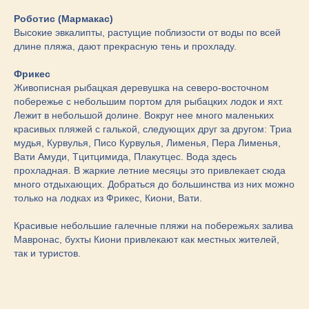
Роботис (Мармакас)
Высокие эвкалипты, растущие поблизости от воды по всей
длине пляжа, дают прекрасную тень и прохладу.
Фрикес
Живописная рыбацкая деревушка на северо-восточном
побережье с небольшим портом для рыбацких лодок и яхт.
Лежит в небольшой долине. Вокруг нее много маленьких
красивых пляжей с галькой, следующих друг за другом: Триа
мудья, Курвулья, Писо Курвулья, Лименья, Пера Лименья,
Вати Амуди, Тцитцимида, Плакутцес. Вода здесь
прохладная. В жаркие летние месяцы это привлекает сюда
много отдыхающих. Добраться до большинства из них можно
только на лодках из Фрикес, Киони, Вати.
Красивые небольшие галечные пляжи на побережьях залива
Мавронас, бухты Киони привлекают как местных жителей,
так и туристов.