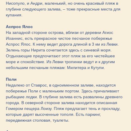
Нисопуло, и Андри, маленький, но очень красивый пляж в
глубине следующего залива, – тоже прекрасные места для
купания.
Аспрос Ялос
На западной стороне острова, вблизи от деревни Агиос
Иоаннис, есть прекрасное чистое песчаное побережье
Аспрос Ялос. К нему ведет дорога длиной в 3 км из Левки.
Зелень горы Нирита сочетается здесь с синевой моря.
Отдыхающие предпочитают этот пляж за его чистейшее
море и спокойствие. Из Левки тропинки ведут и к другим
небольшим песчаным пляжам: Милитера и Кутупи.
Поли
Недалеко от Ставрос, в одноименном заливе, находится
побережье Поли с маленьким портом. Здесь причаливают
рыбацкие лодки. В глубине залива есть развалины древнего
города. В северной стороне залива находится описанная
Гомером пещера Лоизу. Пляж предлагает тень и прохладу,
которые дарят высоченные тополя. Есть паркинг,
передвижная столовая, туалеты.