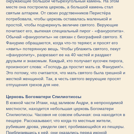
окружающие большой четырехугольный камень. На этом
месте она построила церковь, а большой камень стал
святым алтарем. От своих родственников Перисте́ра
потребовала, чтобы церковь оставалась маленькой и
простой, чтобы подчеркнуть величие святого. Верующие
почитают его, выпекая специальный пирог - «фануропита».
Обычай «фануропиты» не связан с биографией святого. К
Фанурию обращаются, когда что-то теряют, и просят его
«явить» потерянную вещь. Чтобы ублажить святого, пекут
«фануропиту», разрезают ее на 40 частей и раздают
друзьям и знакомым. Каждый, кто получает кусочек пирога,
произносит слова: «Господь да простит мать св. Фанурия!».
Это потому, что считается, что мать святого была грешной и
жесткой женщиной. Так, в честь святого верующие просят
отпущения грехов для нее.
Церковь Богоматери Спилиотиссы
В южной части Итаки, над заливом Андри, в непроходимой
местности, находится небольшая церковь Богоматери
Спилиотиссы. Часовня не совсем обычная: она находится в
пещере. Рассказывают, что когда-то местные жители,
рубившие дрова, увидели свет, пробивающийся из пещеры.
Приблизившись к ней, они оказались перед иконой