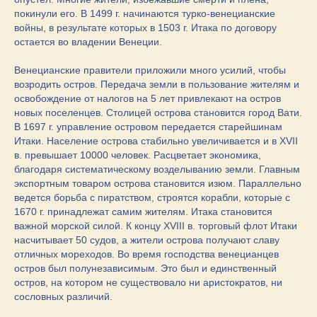
покинули его. В 1499 г. начинаются турко-венецианские
войны, в результате которых в 1503 г. Итака по договору
остается во владении Венеции.
Венецианские правители приложили много усилий, чтобы
возродить остров. Передача земли в пользование жителям и
освобождение от налогов на 5 лет привлекают на остров
новых поселенцев. Столицей острова становится город Вати.
В 1697 г. управление островом передается старейшинам
Итаки. Население острова стабильно увеличивается и в XVII
в. превышает 10000 человек. Расцветает экономика,
благодаря систематическому возделыванию земли. Главным
экспортным товаром острова становится изюм. Параллельно
ведется борьба с пиратством, строятся корабли, которые с
1670 г. принадлежат самим жителям. Итака становится
важной морской силой. К концу XVIII в. торговый флот Итаки
насчитывает 50 судов, а жители острова получают славу
отличных мореходов. Во время господства венецианцев
остров был полунезависимым. Это был и единственный
остров, на котором не существовало ни аристократов, ни
сословных различий.