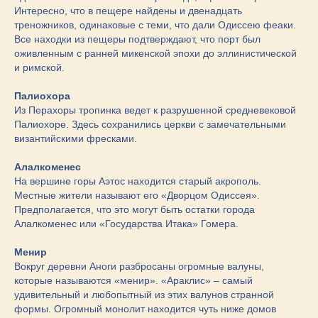
Интересно, что в пещере найдены и двенадцать
треножников, одинаковые с теми, что дали Одиссею феаки.
Все находки из пещеры подтверждают, что порт был
оживленным с ранней микенской эпохи до эллинистической
и римской.
Палиохора
Из Перахоры тропинка ведет к разрушенной средневековой
Палиохоре. Здесь сохранились церкви с замечательными
византийскими фресками.
Алалкоменес
На вершине горы Аэтос находится старый акрополь.
Местные жители называют его «Дворцом Одиссея».
Предполагается, что это могут быть остатки города
Алалкоменес или «Государства Итака» Гомера.
Менир
Вокруг деревни Аноги разбросаны огромные валуны,
которые называются «менир». «Араклис» – самый
удивительный и любопытный из этих валунов странной
формы. Огромный монолит находится чуть ниже домов