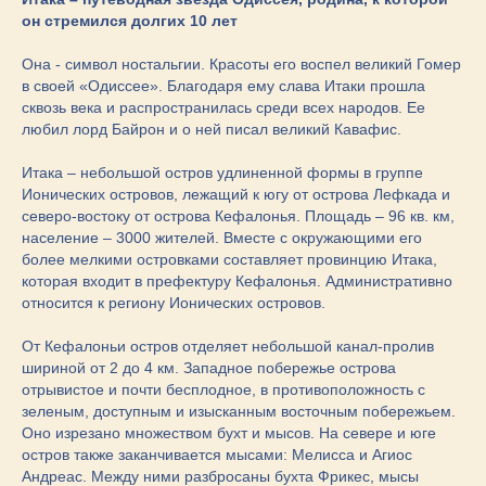
он стремился долгих 10 лет
Она - символ ностальгии. Красоты его воспел великий Гомер
в своей «Одиссее». Благодаря ему слава Итаки прошла
сквозь века и распространилась среди всех народов. Ее
любил лорд Байрон и о ней писал великий Кавафис.
Итака – небольшой остров удлиненной формы в группе
Ионических островов, лежащий к югу от острова Лефкада и
северо-востоку от острова Кефалонья. Площадь – 96 кв. км,
население – 3000 жителей. Вместе с окружающими его
более мелкими островками составляет провинцию Итака,
которая входит в префектуру Кефалонья. Административно
относится к региону Ионических островов.
От Кефалоньи остров отделяет небольшой канал-пролив
шириной от 2 до 4 км. Западное побережье острова
отрывистое и почти бесплодное, в противоположность с
зеленым, доступным и изысканным восточным побережьем.
Оно изрезано множеством бухт и мысов. На севере и юге
остров также заканчивается мысами: Мелисса и Агиос
Андреас. Между ними разбросаны бухта Фрикес, мысы