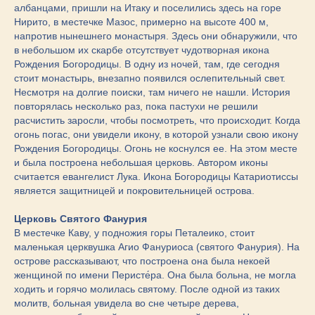
албанцами, пришли на Итаку и поселились здесь на горе
Нирито, в местечке Мазос, примерно на высоте 400 м,
напротив нынешнего монастыря. Здесь они обнаружили, что
в небольшом их скарбе отсутствует чудотворная икона
Рождения Богородицы. В одну из ночей, там, где сегодня
стоит монастырь, внезапно появился ослепительный свет.
Несмотря на долгие поиски, там ничего не нашли. История
повторялась несколько раз, пока пастухи не решили
расчистить заросли, чтобы посмотреть, что происходит. Когда
огонь погас, они увидели икону, в которой узнали свою икону
Рождения Богородицы. Огонь не коснулся ее. На этом месте
и была построена небольшая церковь. Автором иконы
считается евангелист Лука. Икона Богородицы Катариотиссы
является защитницей и покровительницей острова.
Церковь Святого Фанурия
В местечке Каву, у подножия горы Петалеико, стоит
маленькая церквушка Агио Фануриоса (святого Фанурия). На
острове рассказывают, что построена она была некоей
женщиной по имени Перисте́ра. Она была больна, не могла
ходить и горячо молилась святому. После одной из таких
молитв, больная увидела во сне четыре дерева,