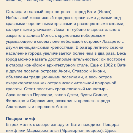
Столица и главный порт острова – город Вати (Итака).
Небольшой живописный городок с красивыми домами под
красными черепичными крышами и разноцветными окнами,
колоритными улочками. Лежит в глубине очаровательного
закрытого залива Молос с кружевным побережьем,
укрывающего в своем лоне небольшой островок Лазарето с
двумя венецианскими крепостями. В разгар летнего сезона
население города увеличивается более чем в два раза. Весь
город можно назвать достопримечательностью: он построен
в старом ионийском архитектурном стиле. Еще с 1982 г. Вати
и другие поселки острова: Аноги, Ставрос и Киони,
объявлены традиционными поселками, а весь остров
охарактеризован как остров исключительной природной
красоты. Стоит посетить средневековый монастырь
Архангелов в Перахори, залив Декси, бухты Скинос,
Филиатро и Саракинико, развалины древнего города
Алалкомены и перешеек Аэтос.
Пещера нимф
В трех милях к северо-западу от Вати находится Пещера
нимф или Мармароспилья (Мраморная пещера). Здесь,