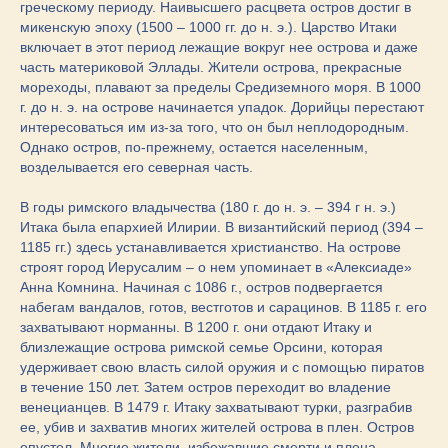
греческому периоду. Наивысшего расцвета остров достиг в
микенскую эпоху (1500 – 1000 гг. до н. э.). Царство Итаки
включает в этот период лежащие вокруг нее острова и даже
часть материковой Эллады. Жители острова, прекрасные
мореходы, плавают за пределы Средиземного моря. В 1000
г. до н. э. на острове начинается упадок. Дорийцы перестают
интересоваться им из-за того, что он был неплодородным.
Однако остров, по-прежнему, остается населенным,
возделывается его северная часть.
В годы римского владычества (180 г. до н. э. – 394 г н. э.)
Итака была епархией Илирии. В византийский период (394 –
1185 гг.) здесь устанавливается христианство. На острове
строят город Иерусалим – о нем упоминает в «Алексиаде»
Анна Комнина. Начиная с 1086 г., остров подвергается
набегам вандалов, готов, вестготов и сарацинов. В 1185 г. его
захватывают норманны. В 1200 г. они отдают Итаку и
близлежащие острова римской семье Орсини, которая
удерживает свою власть силой оружия и с помощью пиратов
в течение 150 лет. Затем остров переходит во владение
венецианцев. В 1479 г. Итаку захватывают турки, разграбив
ее, убив и захватив многих жителей острова в плен. Остров
опустел. Многие жители, избежавшие смерти и плена,