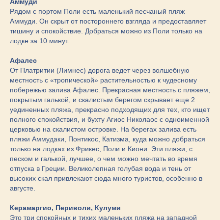
Аммуди
Рядом с портом Поли есть маленький песчаный пляж
Аммуди. Он скрыт от постороннего взгляда и предоставляет
тишину и спокойствие. Добраться можно из Поли только на
лодке за 10 минут.
Афалес
От Платритии (Лимнес) дорога ведет через волшебную
местность с «тропической» растительностью к чудесному
побережью залива Афалес. Прекрасная местность с пляжем,
покрытым галькой, и скалистым берегом скрывает еще 2
уединенных пляжа, прекрасно подходящих для тех, кто ищет
полного спокойствия, и бухту Агиос Николаос с одноименной
церковью на скалистом островке. На берегах залива есть
пляжи Аммудаки, Понтикос, Катизма, куда можно добраться
только на лодках из Фрикес, Поли и Киони. Эти пляжи, с
песком и галькой, лучшее, о чем можно мечтать во время
отпуска в Греции. Великолепная голубая вода и тень от
высоких скал привлекают сюда много туристов, особенно в
августе.
Керамаргио, Периволи, Кулуми
Это три спокойных и тихих маленьких пляжа на западной