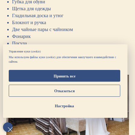
Губка для обуви
Щетка для одежды
Гладильная доска и утюг
Блокнот и ручка
Две чайные пары с чайником
Фонарик
Посуда
Управление куки (cookie)
Мы используем файлы куки (cookie) для обеспечения наилучшего взаимодействия с
Запрос на расчет
сайтом.
Принять все
Отказаться
Круглосуточно
Настройка