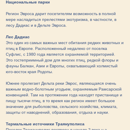
Национальные парки
Регион Эвроса дарит посетителям возможность в полной
мере насладиться прелестями экотуризма, в частности, в
лесу Дадиас и в Дельте Эвроса.
Лес Дадиас
Это один из самых важных мест обитания редких животных и
птиц в Европе. Расположенный недалеко от поселка
Суфлис, с 1980 года является охраняемой территорией.
Это гостеприимный дом для многих птиц, редкой флоры и
фауны Балкан, Азии и Европы, охватывающий холмистый
юго-восток края Родопы.
Южнее пролегает Дельта реки Эврос, являющаяся очень
важным водно-болотным угодьем, охраняемым Рамсарской
конвенцией. Там на протяжении года находят пристанище и
пищу тысячи птиц, в то время как регион имеет большое
значение для рыболовства, сельского хозяйства, климата,
защиты от наводнений, образования, отдыха и науки.
Термальные источники Траянуполиса
Поселок Траиануполис построен в начале 2 века н.э.