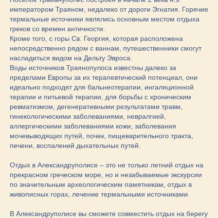
императором Траяном, недалеко от дороги Эгнатия. Горячие
термальные источники являлись основным местом отдыха
греков со времен античности.
Кроме того, с горы Св. Георгия, которая расположена
непосредственно рядом с ваннам, путешественники смогут
насладиться видом на Дельту Эвроса.
Воды источников Траянопулоса известны далеко за
пределами Европы за их терапевтический потенциал, они
идеально подходят для бальнеотерапии, ингаляционной
терапии и питьевой терапии, для борьбы с хроническим
ревматизмом, дегенеративными результатами травм,
гинекологическими заболеваниями, невралгией,
аллергическими заболеваниями кожи, заболевания
мочевыводящих путей, почек, пищеварительного тракта,
печени, воспалений дыхательных путей.
Отдых в Александруполисе – это не только летний отдых на
прекрасном греческом море, но и незабываемые экскурсии
по значительным археологическим памятникам, отдых в
живописных горах, лечение термальными источниками.
В Александруполисе вы сможете совместить отдых на берегу