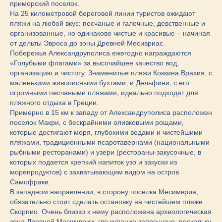
приморский поселок.
На 25 километровой береговой линии туристов ожидают
пляжи на любой вкус: песчаные и галечные, девственные и
организованные, но одинаково чистые и красивые – начиная
от дельты Эвроса до зоны Древней Месивриас.
Побережья Александруполиса ежегодно награждаются
«Голубыми флагами» за высочайшее качество вод,
организацию и чистоту. Знаменитые пляжи Коккина Врахия, с
маленькими живописными бухтами, и Дельфини, с его
огромными песчаными пляжами, идеально подходят для
пляжного отдыха в Греции.
Примерно в 15 км к западу от Александруполиса расположен
поселок Макри, с бескрайними оливковыми рощами,
которые достигают моря, глубокими водами и чистейшими
пляжами, традиционными псаротавернами (национальными
рыбными ресторанами) и узери (рестораны-закусочные, в
которых подается крепкий напиток узо и закуски из
морепродуктов) с захватывающим видом на остров
Самофраки.
В западном направлении, в сторону поселка Месимвриа,
обязательно стоит сделать остановку на чистейшем пляже
Скорпио. Очень близко к нему расположена археологическая
зона Древней Месимврии, где купание запрещено, поскольку