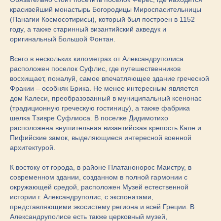
красивейший монастырь Богородицы Мироспасительницы
(Панагии Космосотирисы), который был построен в 1152
году, а также старинный византийский акведук и
оригинальный Большой Фонтан.
Всего в нескольких километрах от Александруполиса
расположен поселок Суфлис, где путешественников
восхищает, пожалуй, самое впечатляющее здание греческой
Фракии – особняк Брика. Не менее интересным является
дом Калеси, преобразованный в муниципальный ксенонас
(традиционную греческую гостиницу), а также фабрика
шелка Тзивре Суфлиоса. В поселке Дидимотихо
расположена внушительная византийская крепость Кале и
Пифийские замок, выделяющиеся интересной военной
архитектурой.
К востоку от города, в районе Платанонорос Маистру, в
современном здании, созданном в полной гармонии с
окружающей средой, расположен Музей естественной
истории г. Александруполис, с экспонатами,
представляющими экосистему региона и всей Греции. В
Александруполисе есть также церковный музей,