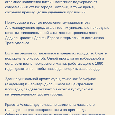
огромное количество витрин магазинов подчеркивают
современный статус города, который, в то же время,
сохранил преимущества удаленной провинции.
Приморские и горные поселения муниципалитета
Александруполис предлагают гостям уникальные природные
красоты, живописные пейзажи, лесные тропинки леса
Дадиас, красоты Дельты Евроса и термальных источников
Траянуполиса.
Если вы решите остановиться в пределах города, то будете
поражены его красотой. Одной прогулки по набережной и
остановки возле прекрасного маяка, работающего с 1880
года, достаточно, чтобы навсегда покорить ваше сердце.
Здания уникальной архитектуры, такие как Зарифиос
(академия) и Леонтаридиос (школа на центральной
площади), свидетельствует о высоком культурном и
интеллектуальном уровне города.
Красота Александруполиса не заключена лишь в его
границах, но распространяется и на пригороды.
Обязательно стоит посетить поселок Ферес, где находится