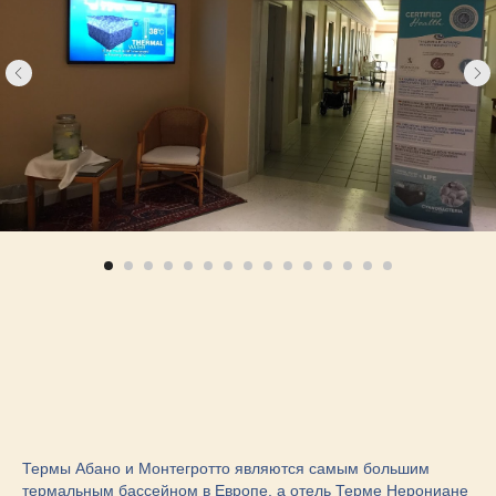
Термы Абано и Монтегротто являются самым большим
термальным бассейном в Европе, а отель Терме Нерониане