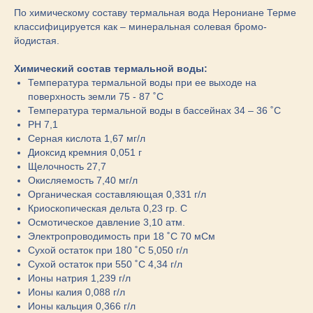
По химическому составу термальная вода Нерониане Терме
классифицируется как – минеральная солевая бромо-
йодистая.
Химический состав термальной воды:
Температура термальной воды при ее выходе на
поверхность земли 75 - 87 ˚С
Температура термальной воды в бассейнах 34 – 36 ˚С
PH 7,1
Серная кислота 1,67 мг/л
Диоксид кремния 0,051 г
Щелочность 27,7
Окисляемость 7,40 мг/л
Органическая составляющая 0,331 г/л
Криоскопическая дельта 0,23 гр. С
Осмотическое давление 3,10 атм.
Электропроводимость при 18 ˚С 70 мСм
Сухой остаток при 180 ˚С 5,050 г/л
Сухой остаток при 550 ˚С 4,34 г/л
Ионы натрия 1,239 г/л
Ионы калия 0,088 г/л
Ионы кальция 0,366 г/л